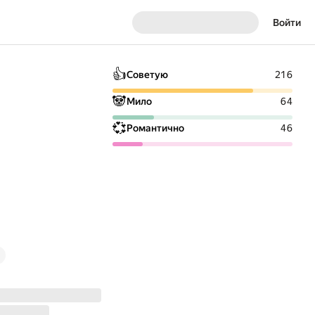
Войти
👍
Советую
216
🐼
Мило
64
💞
Романтично
46