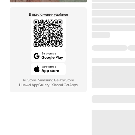
В приложении удобнее
RuStore
·
Samsung Galaxy Store
Huawei AppGallery
·
Xiaomi GetApps