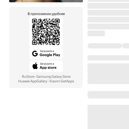
В приложении удобнее
RuStore
·
Samsung Galaxy Store
Huawei AppGallery
·
Xiaomi GetApps