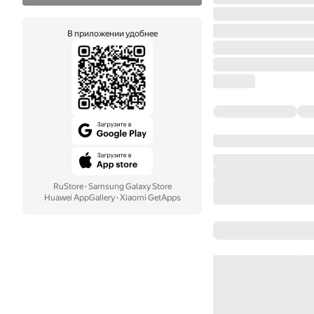
В приложении удобнее
RuStore
·
Samsung Galaxy Store
Huawei AppGallery
·
Xiaomi GetApps