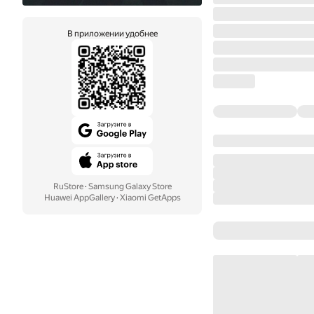
В приложении удобнее
RuStore
·
Samsung Galaxy Store
Huawei AppGallery
·
Xiaomi GetApps