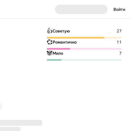
Войти
👍
Советую
27
💞
Романтично
11
🐼
Мило
7