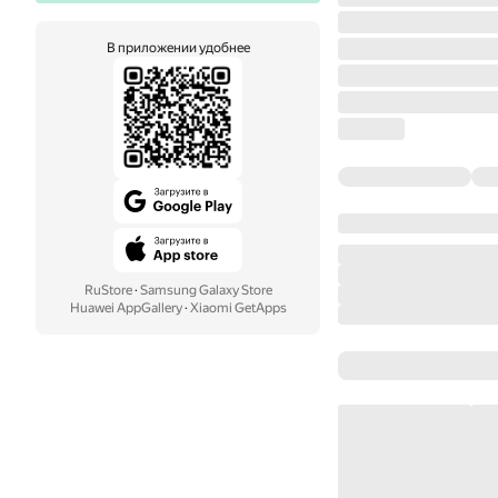
В приложении удобнее
RuStore
·
Samsung Galaxy Store
Huawei AppGallery
·
Xiaomi GetApps