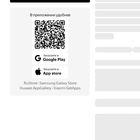
В приложении удобнее
RuStore
·
Samsung Galaxy Store
Huawei AppGallery
·
Xiaomi GetApps