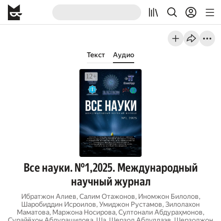
Текст
Аудио
Все науки. №1,2025. Международный
научный журнал
Ибратжон Алиев
,
Салим Отажонов
,
Иномжон Билолов
,
Шаробиддин Исроилов
,
Умиджон Рустамов
,
Зилолахон
Маматова
,
Маржона Носирова
,
Султонали Абдураҳмонов
,
Сурайёхон Абдурашидова
,
Ша
,
Шерзод Абдуллаэв
,
Шерзоджон