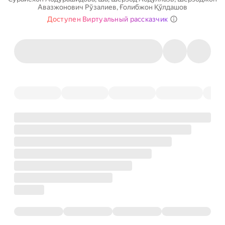
Авазжонович Рўзалиев
,
Ғолибжон Қўлдашов
Доступен Виртуальный рассказчик