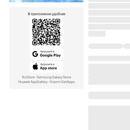
В приложении удобнее
RuStore
·
Samsung Galaxy Store
Huawei AppGallery
·
Xiaomi GetApps