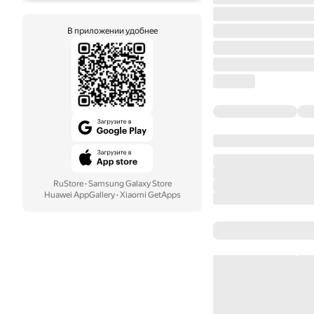
В приложении удобнее
RuStore
·
Samsung Galaxy Store
Huawei AppGallery
·
Xiaomi GetApps