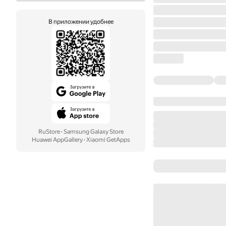
В приложении удобнее
RuStore
·
Samsung Galaxy Store
Huawei AppGallery
·
Xiaomi GetApps