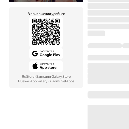
В приложении удобнее
RuStore
·
Samsung Galaxy Store
Huawei AppGallery
·
Xiaomi GetApps