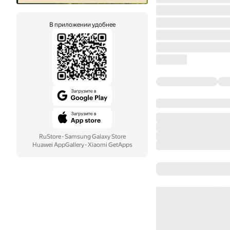
В приложении удобнее
RuStore
·
Samsung Galaxy Store
Huawei AppGallery
·
Xiaomi GetApps