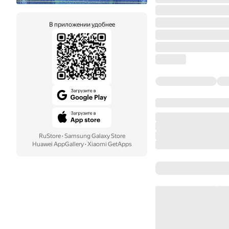
В приложении удобнее
RuStore
·
Samsung Galaxy Store
Huawei AppGallery
·
Xiaomi GetApps