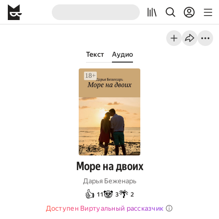
Текст
Аудио
Море на двоих
Дарья Беженарь
👍
🐼
🌴
11
3
2
Доступен Виртуальный рассказчик