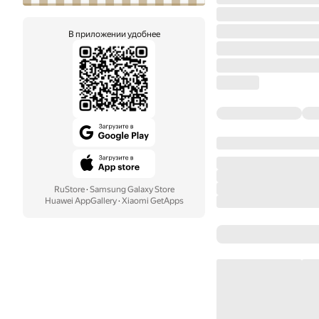
В приложении удобнее
RuStore
·
Samsung Galaxy Store
Huawei AppGallery
·
Xiaomi GetApps