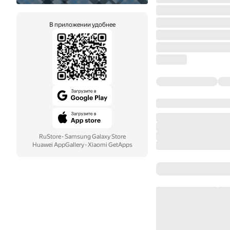
В приложении удобнее
RuStore
·
Samsung Galaxy Store
Huawei AppGallery
·
Xiaomi GetApps