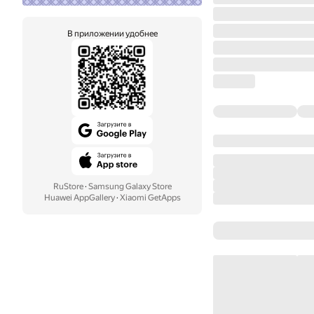
В приложении удобнее
RuStore
·
Samsung Galaxy Store
Huawei AppGallery
·
Xiaomi GetApps