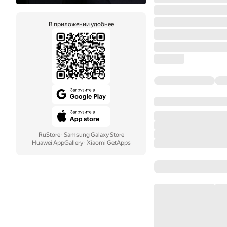
В приложении удобнее
RuStore
·
Samsung Galaxy Store
Huawei AppGallery
·
Xiaomi GetApps