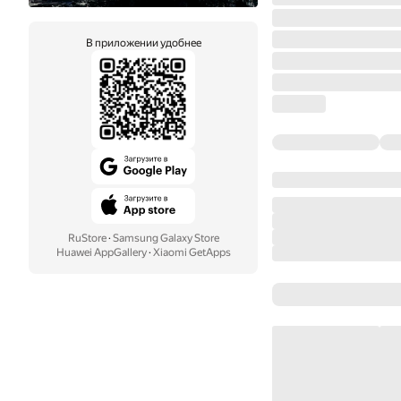
В приложении удобнее
RuStore
·
Samsung Galaxy Store
Huawei AppGallery
·
Xiaomi GetApps