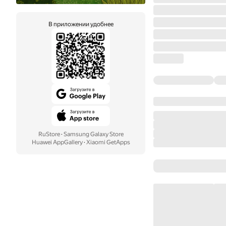
В приложении удобнее
RuStore
·
Samsung Galaxy Store
Huawei AppGallery
·
Xiaomi GetApps