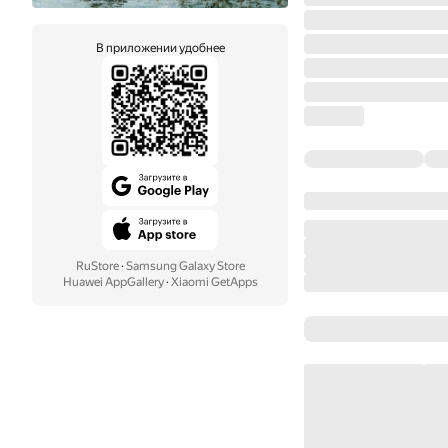
В приложении удобнее
RuStore
·
Samsung Galaxy Store
Huawei AppGallery
·
Xiaomi GetApps