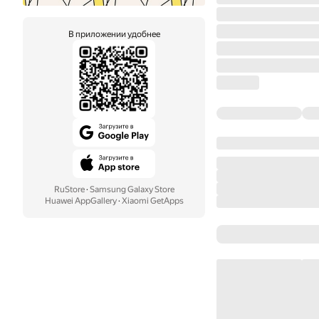
В приложении удобнее
RuStore
·
Samsung Galaxy Store
Huawei AppGallery
·
Xiaomi GetApps