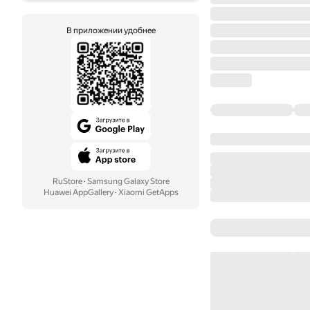
В приложении удобнее
RuStore
·
Samsung Galaxy Store
Huawei AppGallery
·
Xiaomi GetApps