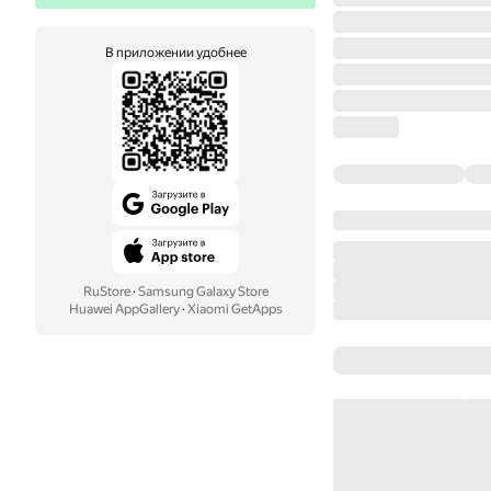
В приложении удобнее
RuStore
·
Samsung Galaxy Store
Huawei AppGallery
·
Xiaomi GetApps