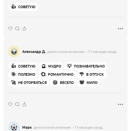
👍
СОВЕТУЮ
Александр Д.
делится впечатлением
11 месяцев назад
👍
🔮
💡
СОВЕТУЮ
МУДРО
ПОЗНАВАТЕЛЬНО
🎯
💞
🌴
ПОЛЕЗНО
РОМАНТИЧНО
В ОТПУСК
🚀
😄
🐼
НЕ ОТОРВАТЬСЯ
ВЕСЕЛО
МИЛО
Марк
делится впечатлением
11 месяцев назад