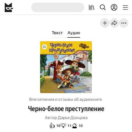
Текст
Аудио
Впечатления и отзывы об aудиокниге
Черно-белое преступление
Автор
Дарья Донцова
👍
💡
🔮
16
11
10