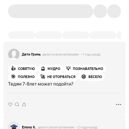
Дети Гринь
делится впечатлением
1 год назад
👍
🔮
💡
СОВЕТУЮ
МУДРО
ПОЗНАВАТЕЛЬНО
🎯
🚀
😄
ПОЛЕЗНО
НЕ ОТОРВАТЬСЯ
ВЕСЕЛО
Тедям 7-8лет может подойти?
Елена К.
делится впечатлением
2 года назад