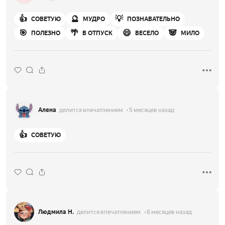
👍
🔮
💡
СОВЕТУЮ
МУДРО
ПОЗНАВАТЕЛЬНО
🎯
🌴
😄
🐼
ПОЛЕЗНО
В ОТПУСК
ВЕСЕЛО
МИЛО
Алена
делится впечатлением
5 месяцев назад
👍
СОВЕТУЮ
Людмила Н.
делится впечатлением
8 месяцев назад