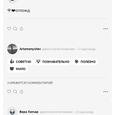
🌹❤️отложд
Artamonychev
делится впечатлением
3 года назад
👍
💡
🎯
СОВЕТУЮ
ПОЗНАВАТЕЛЬНО
ПОЛЕЗНО
🐼
МИЛО
2 НРАВИТСЯ
1 КОММЕНТАРИЙ
Вера Гончар
делится впечатлением
2 года назад