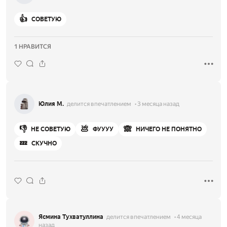
👍
СОВЕТУЮ
1 НРАВИТСЯ
Юлия М.
делится впечатлением
3 месяца назад
👎
💩
🙈
НЕ СОВЕТУЮ
ФУУУУ
НИЧЕГО НЕ ПОНЯТНО
💤
СКУЧНО
Ясмина Тухватуллина
делится впечатлением
4 месяца
назад