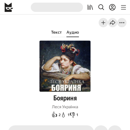
Текст
Аудио
Бояриня
Леся Українка
👍
💧
👎
2
1
1