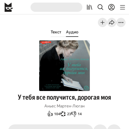
Текст
Аудио
У тебя все получится, дорогая моя
Аньес Мартен-Люган
👍
💞
👎
104
23
14