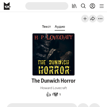
Текст
Аудио
The Dunwich Horror
Howard Lovecraft
👍
🐼
1
1