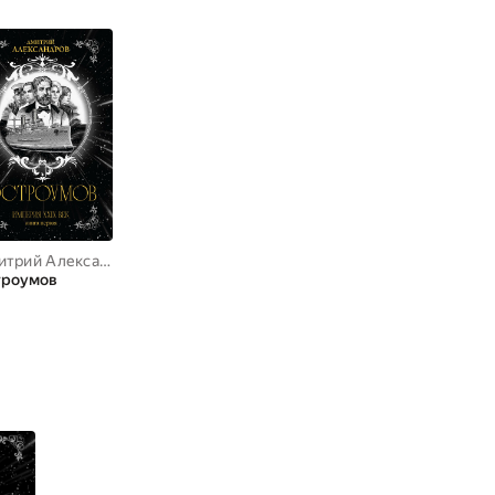
,
Владимир Кулик
Дмитрий Александров
,
Валерий Карданов
,
Елена Бахтина
троумов