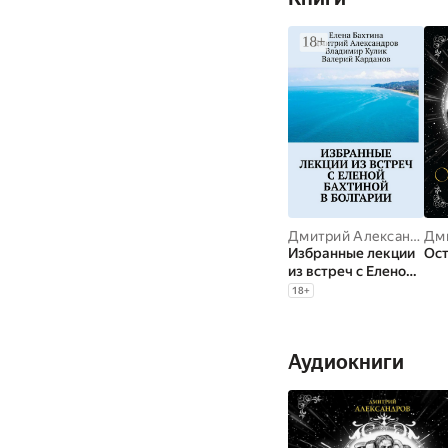
Дмитрий Александров
Избранные лекции
Ос
из встреч с Еленой
Бахтиной в
18
+
Болгарии
Аудиокниги