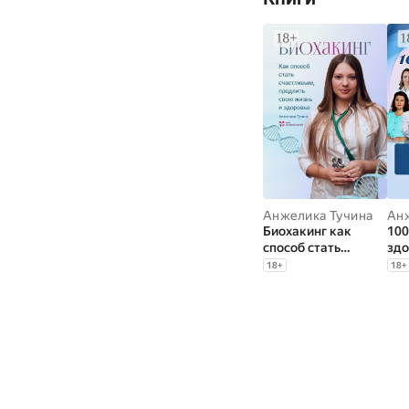
Анжелика Тучина
Ан
Биохакинг как
100
способ стать
здо
счастливым,
дол
18
+
18
+
продлить свою
жизнь и здоровье