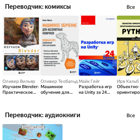
ых финансов
игровой индустрии
Переводчик: комиксы
трансформирует
и сохранить
Все
банковскую
вдохновение
систему
Оливер Вильяр
Оливер Теобальд
Майк Гейг
Ирв Кальб
Изучаем Blender:
Машинное
Разработка игр
Объектно-
Практическое
обучение для
на Unity за 24
ориентиро
руководство по
абсолютных
урока
программ
созданию
новичков.
ие с помо
анимированных
Вводный курс,
Python
Переводчик: аудиокниги
3D-персонажей
изложенный
Все
простым языком