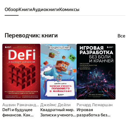
Обзор
книги
аудиокниги
комиксы
Переводчик: книги
Все
Ашвин Рамачандран
Джеймс Дейли
,
Джоуи Санторо
,
Ричард Лемаршан
Кэмпбелл Р. Харви
DeFi и будущее
Квадратный мир.
Игровая
финансов. Как
Записки ученого,
разработка без
технология
попавшего в
боли и кранчей.
децентрализованн
Майнкрафт
Как выжить в