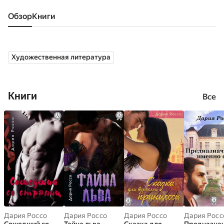
Обзор
книги
Художественная литература
Книги
Все
Дария Россо
Дария Россо
Дария Россо
Дария Росс