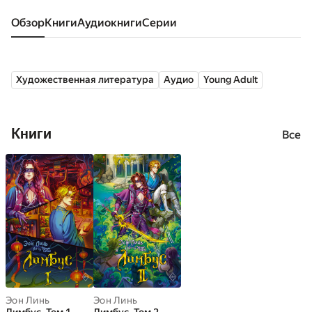
Обзор
книги
аудиокниги
серии
Художественная литература
Аудио
Young Adult
Книги
Все
Эон Линь
Эон Линь