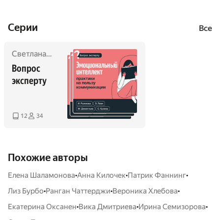
Уютные рассказы
Cерии
Все
Светлана Кузина
,
Михаил Дементьев
,
Ирина Рыжкова
,
Э
Вопрос 
эксперту 
12
34
Похожие авторы
•
•
•
Елена Шаламонова
Анна Килочек
Патрик Фаннинг
•
•
•
Лиз Бурбо
Ранган Чаттерджи
Вероника Хлебова
•
•
•
Екатерина Оксанен
Вика Дмитриева
Ирина Семизорова