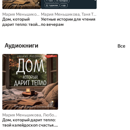
Мария Меньшикова
Мария Меньшикова
,
Любовь Курилюк
,
Саша Паулан
,
Таня Танк
,
Арт Гаспаров
,
Елена Шала
Дом, который
Уютные истории для чтения
дарит тепло: твой
по вечерам
калейдоскоп
счастья. Уютные
рассказы
Аудиокниги
Все
Мария Меньшикова
,
Любовь Курилюк
,
Саша Паулан
,
Елена Шала
Дом, который дарит тепло:
твой калейдоскоп счастья.