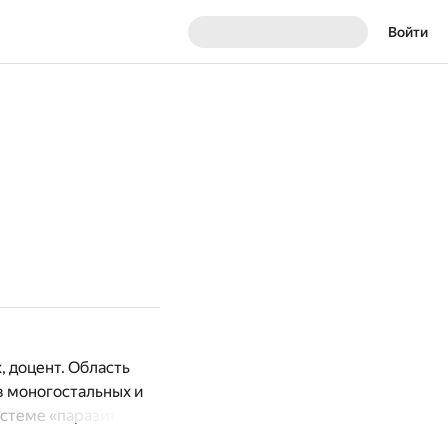
Войти
, доцент. Область
в моногостальных и
стеме «паразит-
мир Давыдов после