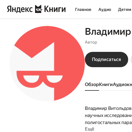
Главное
Аудио
Детям
Владимир
Автор
Подписаться
Обзор
книги
аудиок
Владимир Витольдови
научных исследовани
полигостальных пара
Ещё
хозяин». Автор около