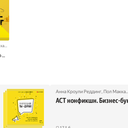
Федоров
,
Андрей Гавриков
l-
,
Елена Виль-Вильямс
,
Игорь Чуланов
Анна Кроули Реддинг
,
Марина Починок
,
Пол Маккарти
,
Юри
АСТ нонфикшн. Бизнес-бу
17
6