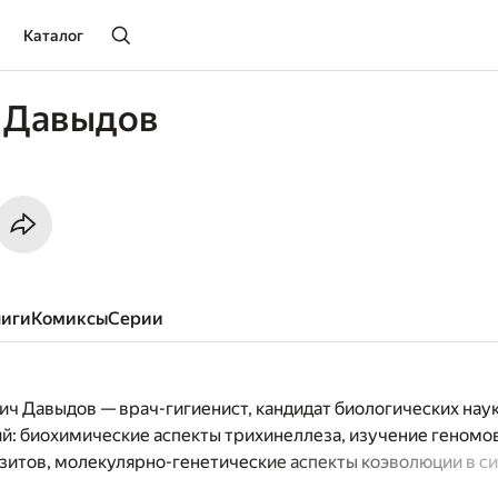
Каталог
 Давыдов
ниги
комиксы
серии
ч Давыдов — врач-гигиенист, кандидат биологических наук
й: биохимические аспекты трихинеллеза, изучение геномо
зитов, молекулярно-генетические аспекты коэволюции в си
 370 работ, учебных пособий по биологии, генетике. Влади