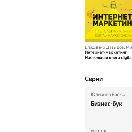
Владимир Давыдов
,
Михаил 
Интернет-маркетинг.
Настольная книга digita
маркетолога
Cерии
Юлианна Васкевич
Бизнес-бук
11
8