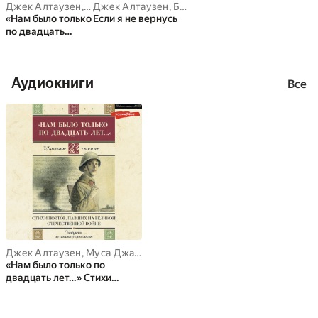
Джек Алтаузен
,
Муса Джалиль
Джек Алтаузен
,
Борис Богатков
,
Борис Богатков
,
Всеволод Багр
,
Всеволод Ба
«Нам было только
Если я не вернусь
по двадцать
лет…» Стихи
поэтов, павших на
Великой
Аудиокниги
Отечественной
Все
войне
Джек Алтаузен
,
Муса Джалиль
,
Борис Богатков
,
Всеволод Багр
«Нам было только по
двадцать лет…» Стихи
поэтов, павших на Великой
Отечественной войне