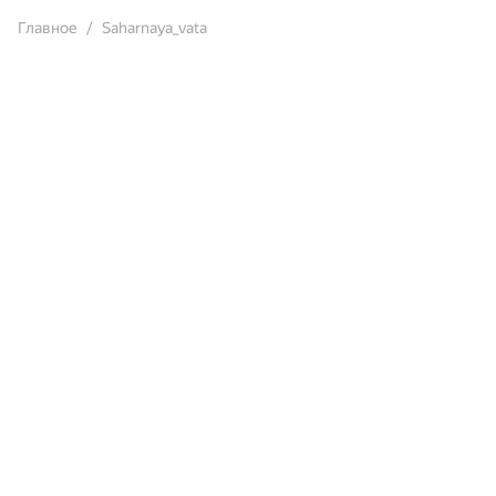
Главное
Saharnaya_vata