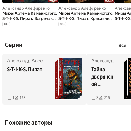
Александр Алефиренко
Александр Алефиренко
Алекса
Миры Артёма Каменистого.
Миры Артёма Каменистого.
Миры Ар
S-T-I-K-S. Пират. Встреча с
S-T-I-K-S. Пират. Красавчик
S-T-I-K-
прошлым
без глянца
прошло
18
+
18
+
Cерии
Все
Александр Алефиренко
Александр Алефиренко
S-T-I-K-S. Пират
Тайна 
дворянск
ой 
усадьбы
4
163
3
216
Похожие авторы