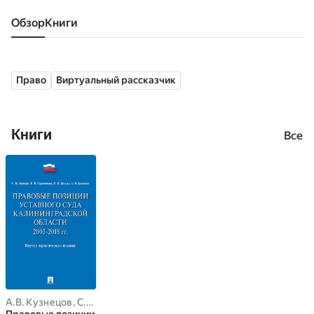
Обзор
книги
Право
Виртуальный рассказчик
Книги
Все
А.В. Кузнецов
,
С.В. Лонская
,
Е.В. Герасимова
,
И.Л. Ландау