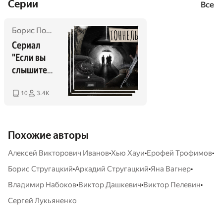
Cерии
Все
Борис Пономарев
,
Марина Анохина
,
Игорь Опейкин
,
Еле
Сериал 
"Если вы 
слышите 
эту 
запись"
10
3.4K
Похожие авторы
•
•
•
Алексей Викторович Иванов
Хью Хауи
Ерофей Трофимов
•
•
•
Борис Стругацкий
Аркадий Стругацкий
Яна Вагнер
•
•
•
Владимир Набоков
Виктор Дашкевич
Виктор Пелевин
Сергей Лукьяненко