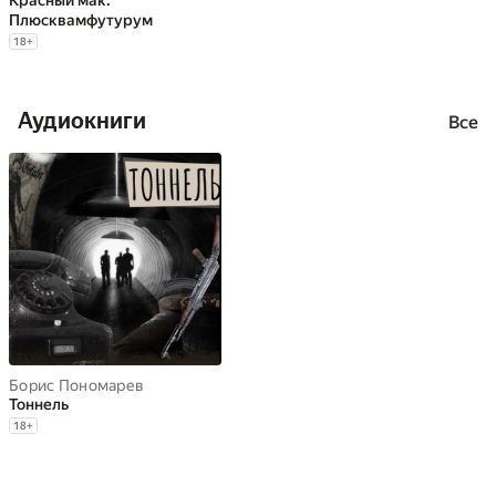
Красный мак.
Плюсквамфутурум
18
+
Аудиокниги
Все
Борис Пономарев
Тоннель
18
+