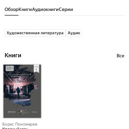
Обзор
книги
аудиокниги
серии
Художественная литература
Аудио
Книги
Все
Борис Пономарев