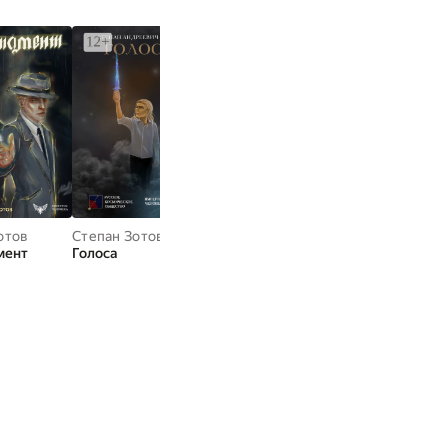
ПОКАЗАТЬ ВСЕ
отов
Степан Зотов
мент
Голоса