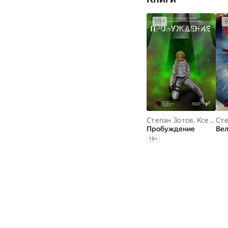
Степан Зотов
,
Ксения Ермолова
Сте
Пробуждение
Ве
18
+