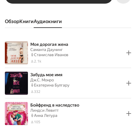
Обзор
книги
аудиокниги
Моя дорогая жена
Саманта Даунинг
Станислав Иванов
2.1k
Забудь мое имя
Дж.С. Монро
Екатерина Булгару
332
Бойфренд в наследство
Линдси Левитт
Анна Летура
105