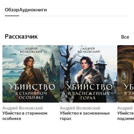
Обзор
аудиокниги
Рассказчик
Все
Андрей Волковский
Андрей Волковский
Андрей 
Убийство в старинном
Убийство в заснеженных
Убийств
особняке
горах
подзем