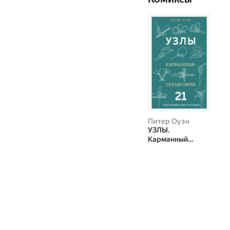
Питер Оуэн
УЗЛЫ.
Карманный
справочник. 21
пошаговая
инструкция