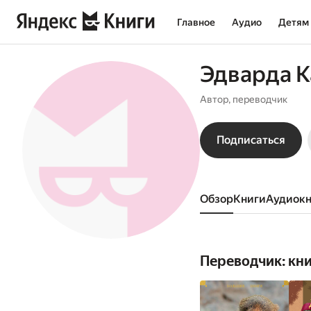
Главное
Аудио
Детям
Эдварда К
Автор, переводчик
Подписаться
Обзор
книги
аудиок
Переводчик: кн