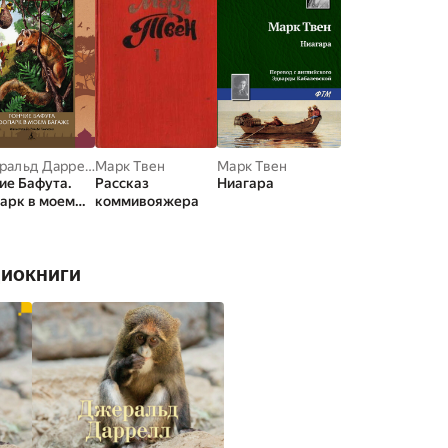
Джеральд Даррелл
Марк Твен
Марк Твен
ие Бафута.
Рассказ
Ниагара
арк в моем
коммивояжера
аже
диокниги