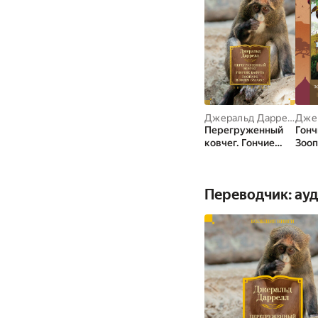
Джеральд Даррелл
Перегруженный
Гонч
ковчег. Гончие
Зооп
Бафута. Зоопарк в
баг
моем багаже
Переводчик: ау