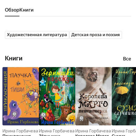
Обзор
книги
Художественная литература
Детская проза и поэзия
Книги
Все
Ирина Горбачева
Ирина Горбачева
Ирина Горбачева
Ирина Горб