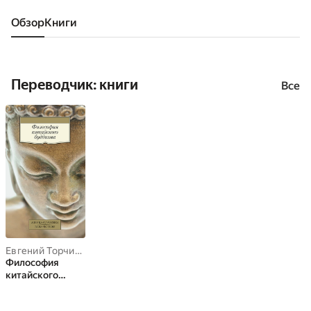
Обзор
книги
Переводчик: книги
Все
Евгений Торчинов
Философия
китайского
буддизма