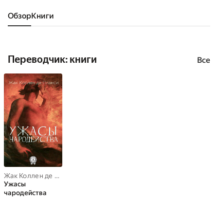
Обзор
книги
Переводчик: книги
Все
Жак Коллен де Планси
Ужасы
чародейства