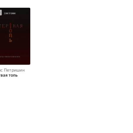
с Петришин
вая топь