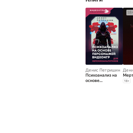
Денис Петришин
Дени
Психоанализ на
Мерт
основе
18
+
персонажей
видеоигр. Для
непсихоаналитико
в