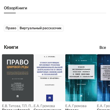
Обзор
книги
Право
Виртуальный рассказчик
Книги
Все
Е.В. Титова
,
Т.П. Подшивалов
Е.А. Громова
,
Е.А. Громова
Е.А. Громова
Е.А. Гр